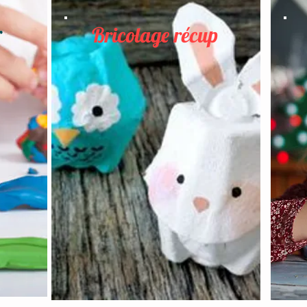
r
Bricolage récup