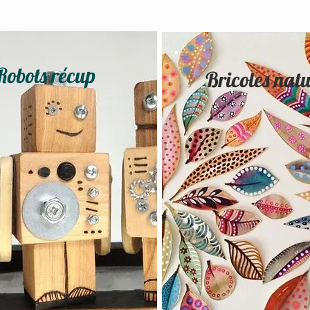
Robots récup
Bricoles nat