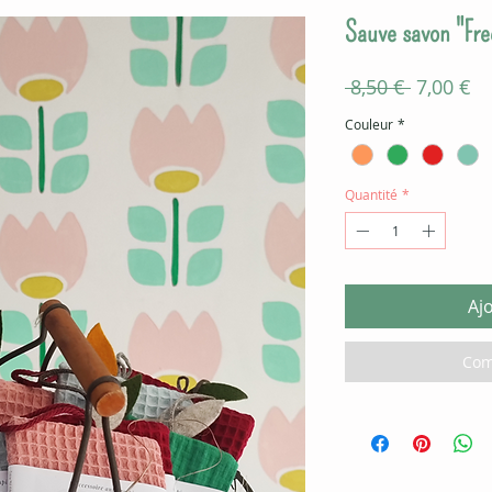
Sauve savon "Fr
Prix
Pr
 8,50 € 
7,00 €
original
pr
Couleur
*
Quantité
*
Aj
Com