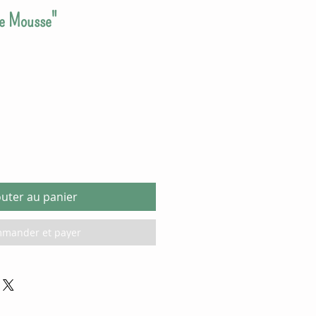
ee Mousse"
ix
omotionnel
outer au panier
mander et payer